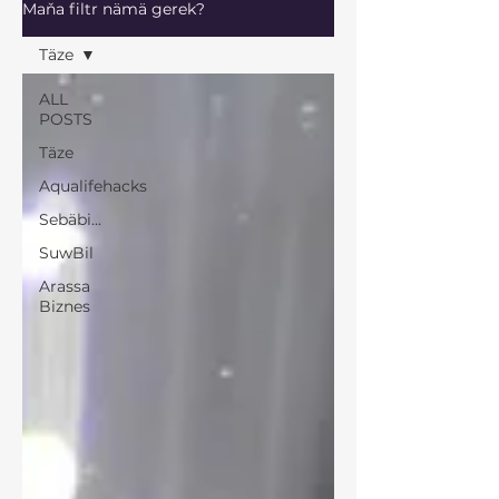
Maňa filtr nämä gerek?
Täze
ALL
POSTS
Täze
Aqualifehacks
Sebäbi...
SuwBil
Arassa
Biznes