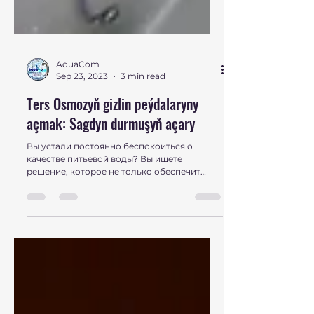
AquaCom
Sep 23, 2023
3 min read
Ters Osmozyň gizlin peýdalaryny
açmak: Sagdyn durmuşyň açary
Вы устали постоянно беспокоиться о
качестве питьевой воды? Вы ищете
решение, которое не только обеспечит
ваше здоровье и благополучие.