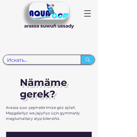
arassa suwuň ussady
Nämäme
gerek?
Arassa suw çeşmelerimize göz aýlaň.
Maşgalaňyz we jaýyňyz üçin gymmatly
maglumatlary alyp bilersiňiz.