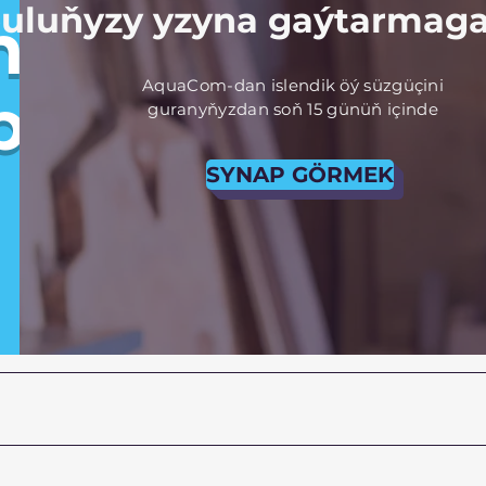
uluňyzy yzyna gaýtarmaga
ny
AquaCom-dan islendik öý süzgüçini
p
guranyňyzdan soň 15 günüň içinde
SYNAP GÖRMEK