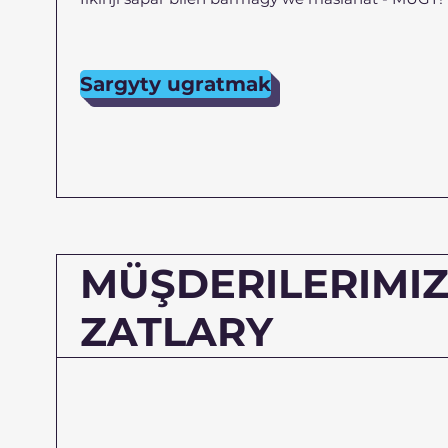
Sargyty ugratmak
​MÜŞDERILERIMI
ZATLARY