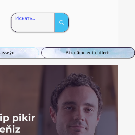
asseýn
Biz näme edip bileris
p pikir
seňiz