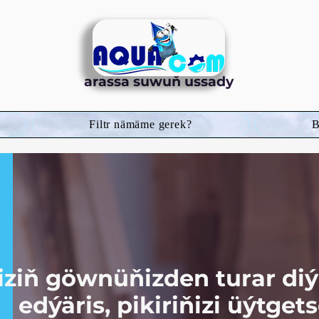
arassa suwuň ussady
Filtr nämäme gerek?
B
iziň göwnüňizden turar diýi
edýäris, pikiriňizi üýtget