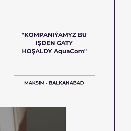
"KOMPANIÝAMYZ BU
IŞDEN GATY
HOŞALDY AquaCom"
MAKSIM · BALKANABAD