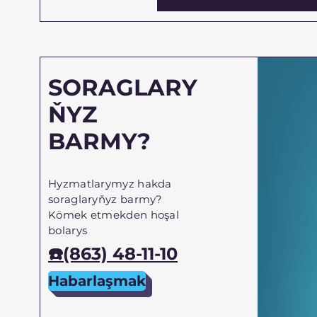
SORAGLARY
ŇYZ
BARMY?
Hyzmatlarymyz hakda
soraglaryňyz barmy?
Kömek etmekden hoşal
bolarys
☎️(863) 48-11-10
Habarlaşmak