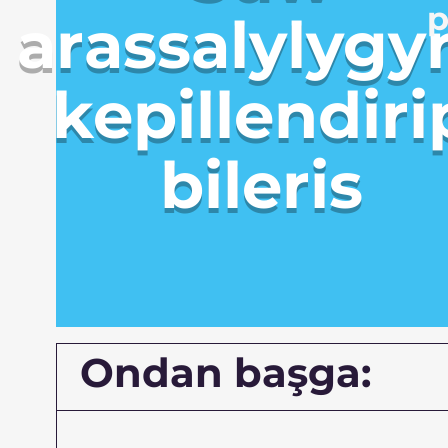
p
arassalylygy
kepillendiri
bileris
Ondan başga: