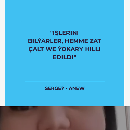
"IŞLERINI
BILÝÄRLER, HEMME ZAT
ÇALT WE ÝOKARY HILLI
EDILDI"
SERGEÝ · ÄNEW​