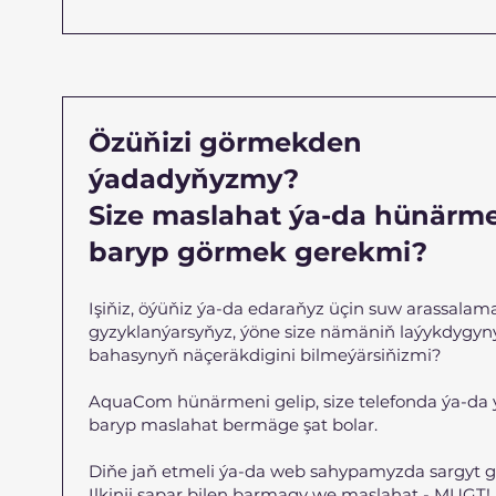
Özüňizi görmekden
ýadadyňyzmy?
Size maslahat ýa-da hünärm
baryp görmek gerekmi?
Işiňiz, öýüňiz ýa-da edaraňyz üçin suw arassalam
gyzyklanýarsyňyz, ýöne size nämäniň laýykdygyn
bahasynyň näçeräkdigini bilmeýärsiňizmi?
AquaCom hünärmeni gelip, size telefonda ýa-da
baryp maslahat bermäge şat bolar.
Diňe jaň etmeli ýa-da web sahypamyzda sargyt g
Ilkinji sapar bilen barmagy we maslahat - MUGT!