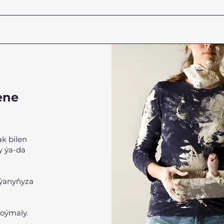
ene
ak bilen
y ýa-da
 ýanyňyza
oýmaly.