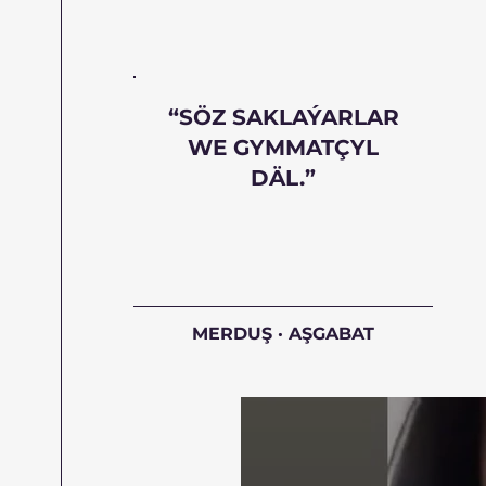
“SÖZ SAKLAÝARLAR
WE GYMMATÇYL
DÄL.”
MERDUŞ · AŞGABAT