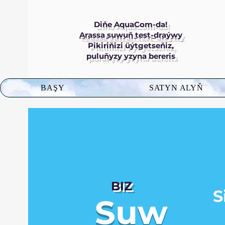
Diňe AquaCom-da!
Arassa suwuň test-draýwy
Pikiriňizi üýtgetseňiz,
puluňyzy yzyna bereris
BAŞY
SATYN ALYŇ
BIZ
S
Suw