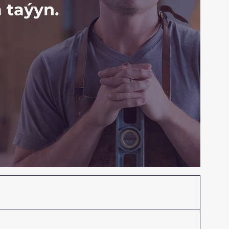
 taýyn.