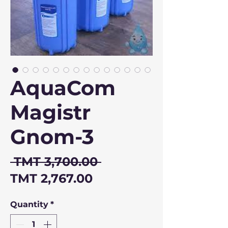
AquaCom
Magistr
Gnom-3
Regular
 TMT 3,700.00 
Sale
Price
TMT 2,767.00
Price
Quantity
*