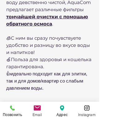
воду девственно чистой, AquaCom
предлагает различные фильтры
тончайшей очистки с помощью
обратного осмоса
.
🧊С ним вы сразу почувствуете
удобство и разницу во вкусе воды
и напитков!
🍏Польза для здоровья и кошелька
гарантирована.
👍идеально подходит как для элитки,
так и для домов/квартир со слабым
давлением воды.
Также
Позвонить
Email
Адрес
Instagram
🏆Только у нас: бесплатный
Что такое магистральный
ремонт, обслуживание и
фильтр?
диагностика фильтров для воды!